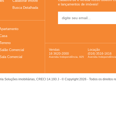
des
Cadastrar imóvel
e lançamentos de imóveis!
Busca Detalhada
Apartamento
Casa
Terreno
Salão Comercial
Vendas
Locação
16 3620-2000
(016) 3516-1616
Sala Comercial
Avenida Independência, 925
Avenida Independênci
ia Soluções imobiliárias, CRECI 14.193 J - © Copyright 2026 - Todos os direitos 