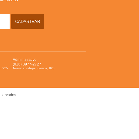
CADASTRAR
Administrativo
(016) 3977-2727
a, 925
Avenida Independência, 925
reservados