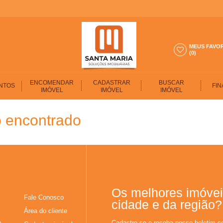
MEUS FAVO
(0)
ENCOMENDAR
CADASTRAR
BUSCAR
NTOS
FIN
IMÓVEL
IMÓVEL
IMÓVEL
 encontrado
Os melhores imóvei
Fale Conosco
cidade e da região?
Área do cliente
Cadastre-se e receba nosso boletim c