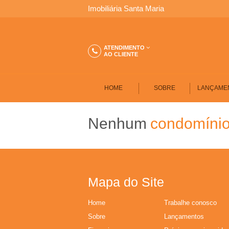
S
Imobiliária Santa Maria
A
ATENDIMENTO
AO CLIENTE
N
T
HOME
SOBRE
LANÇAME
A
Nenhum
condomínio
M
A
Mapa do Site
R
Home
Trabalhe conosco
I
Sobre
Lançamentos