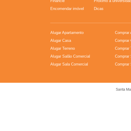
Financie
Próximo a universida
A
Encomendar imóvel
Dicas
-
I
Alugar Apartamento
Comprar 
Alugar Casa
Comprar 
m
Alugar Terreno
Comprar 
Alugar Salão Comercial
Comprar 
o
Alugar Sala Comercial
Comprar 
b
i
Santa Mar
l
i