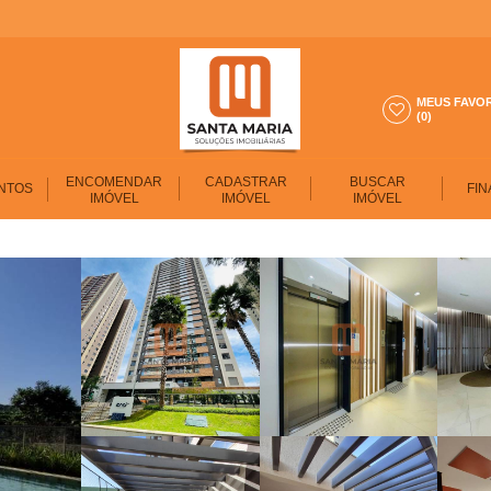
MEUS FAVO
(0)
ENCOMENDAR
CADASTRAR
BUSCAR
NTOS
FIN
IMÓVEL
IMÓVEL
IMÓVEL