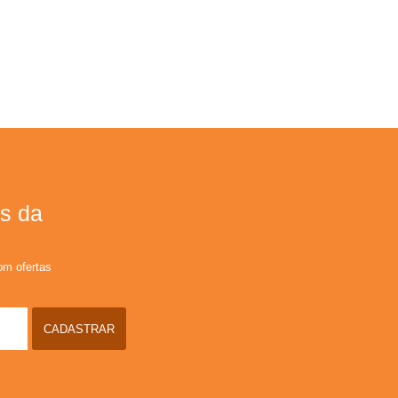
s da
om ofertas
CADASTRAR