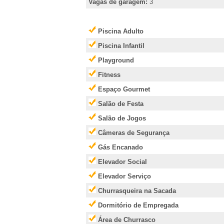
e
Vagas de garagem:
3
i
Piscina Adulto
r
Piscina Infantil
Playground
�
Fitness
Espaço Gourmet
o
Salão de Festa
P
Salão de Jogos
Câmeras de Segurança
r
Gás Encanado
Elevador Social
e
Elevador Serviço
t
Churrasqueira na Sacada
Dormitório de Empregada
o
Área de Churrasco