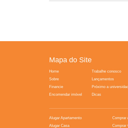
,
I
m
�
Mapa do Site
v
Home
Trabalhe conosco
e
Sobre
Lançamentos
Financie
Próximo a universida
i
Encomendar imóvel
Dicas
s
Alugar Apartamento
Comprar 
,
Alugar Casa
Comprar 