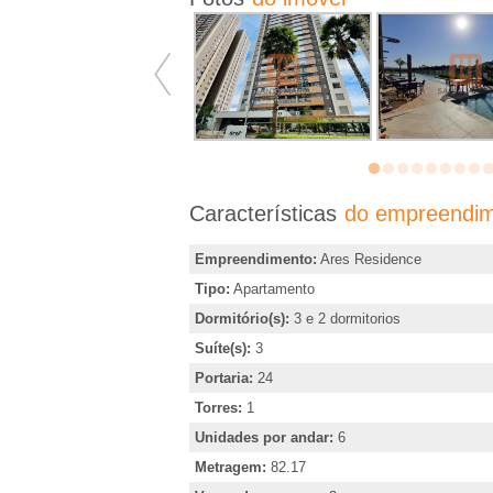
�
r
i
a
Características
do empreendi
e
Empreendimento:
Ares Residence
m
Tipo:
Apartamento
Dormitório(s):
3 e 2 dormitorios
R
Suíte(s):
3
i
Portaria:
24
Torres:
1
b
Unidades por andar:
6
Metragem:
82.17