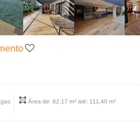
mento
agas
Área de: 82,17 m² até: 111,40 m²