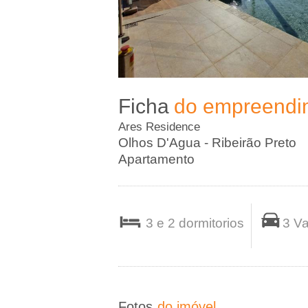
A
-
I
Ficha
do empreendi
m
Ares Residence
o
Olhos D'Agua - Ribeirão Preto
Apartamento
b
i
3 e 2 dormitorios
3 V
l
i
Fotos
do imóvel