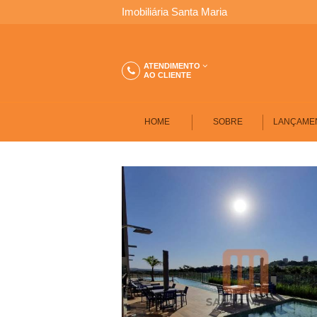
S
Imobiliária Santa Maria
A
ATENDIMENTO
AO CLIENTE
N
T
HOME
SOBRE
LANÇAME
A
M
A
R
I