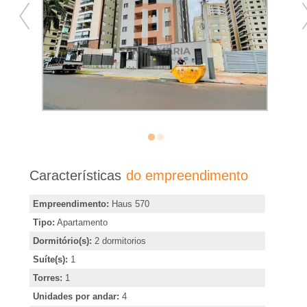
�
r
i
a
e
m
Características
do empreendimento
R
Empreendimento:
Haus 570
Tipo:
Apartamento
i
Dormitório(s):
2 dormitorios
Suíte(s):
1
b
Torres:
1
Unidades por andar:
4