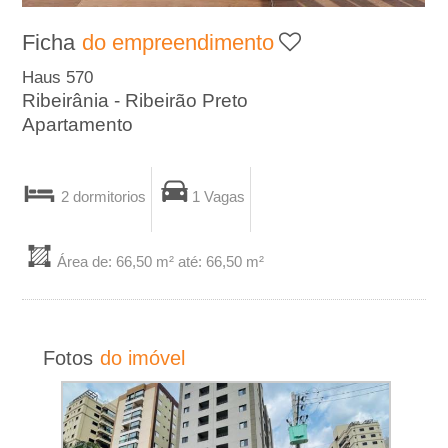
A
Ficha
do empreendimento
-
Haus 570
Ribeirânia - Ribeirão Preto
I
Apartamento
m
2 dormitorios
1 Vagas
o
b
Área de: 66,50 m² até: 66,50 m²
i
l
Fotos
do imóvel
i