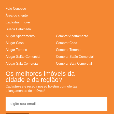
l
Fale Conosco
Área do cliente
u
Cadastrar imóvel
Busca Detalhada
g
Alugar Apartamento
Comprar Apartamento
u
Alugar Casa
Comprar Casa
Alugar Terreno
Comprar Terreno
e
Alugar Salão Comercial
Comprar Salão Comercial
Alugar Sala Comercial
Comprar Sala Comercial
l
Os melhores imóveis da
cidade e da região?
,
Cadastre-se e receba nosso boletim com ofertas
e lançamentos de imóveis!
C
o