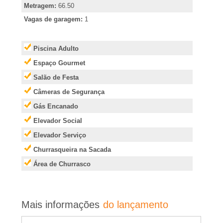
e
Metragem:
66.50
i
Vagas de garagem:
1
r
Piscina Adulto
Espaço Gourmet
�
Salão de Festa
Câmeras de Segurança
o
Gás Encanado
P
Elevador Social
Elevador Serviço
r
Churrasqueira na Sacada
Área de Churrasco
e
t
Mais informações
do lançamento
o