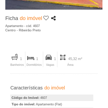
A
-
Ficha
do imóvel
I
Apartamento - cód. 4607
Centro - Ribeirão Preto
m
o
I
1
1
1
45,32 m²
b
m
Banheiros
Dormitórios
Vagas
Área
p
i
r
i
l
Características
do imóvel
m
i
i
Código do Imóvel:
4607
r
Tipo do imóvel:
Apartamento (Flat)