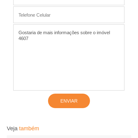
L
o
c
a
�
�
o
,
Veja
também
A