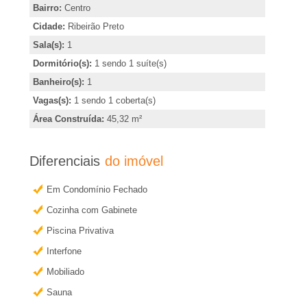
�
,
Bairro:
Centro
i
Cidade:
Ribeirão Preto
r
n
Sala(s):
1
d
Dormitório(s):
1 sendo 1 suíte(s)
i
i
Banheiro(s):
1
c
a
Vagas(s):
1 sendo 1 coberta(s)
a
Área Construída:
45,32 m²
e
r
o
Diferenciais
do imóvel
m
u
Em Condomínio Fechado
o
R
b
Cozinha com Gabinete
t
Piscina Privativa
i
e
Interfone
b
r
Mobiliado
m
Sauna