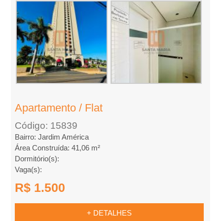
l
u
g
u
Apartamento / Flat
e
Código: 15839
l
Bairro: Jardim América
Área Construída: 41,06 m²
,
Dormitório(s):
Vaga(s):
C
R$ 1.500
o
+ DETALHES