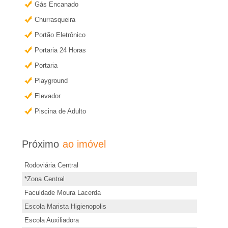
e
a
Gás Encanado
i
i
Churrasqueira
s
Portão Eletrônico
i
r
Portaria 24 Horas
n
Portaria
�
f
Playground
o
o
Elevador
r
Piscina de Adulto
m
P
a
ç
Próximo
ao imóvel
r
õ
Rodoviária Central
e
e
*Zona Central
s
Faculdade Moura Lacerda
t
d
Escola Marista Higienopolis
e
o
Escola Auxiliadora