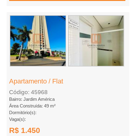
m
p
r
a
r
Apartamento / Flat
Código: 45968
Bairro: Jardim América
Área Construída: 49 m²
Dormitório(s):
Vaga(s):
R$ 1.450