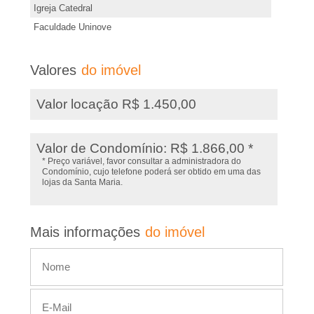
s
Igreja Catedral
t
,
Faculdade Uninove
e
I
i
Valores
do imóvel
m
m
ó
Valor locação R$ 1.450,00
v
�
e
Valor de Condomínio: R$ 1.866,00 *
l
v
* Preço variável, favor consultar a administradora do
Condomínio, cujo telefone poderá ser obtido em uma das
lojas da Santa Maria.
e
i
Mais informações
do imóvel
s
,