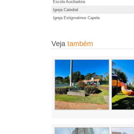
Escola Auxiliadora
L
Igreja Catedral
Igreja Estigmatinos Capela
o
c
Veja
também
a
�
�
o
,
A