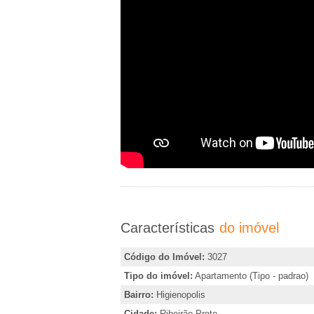
�
i
r
r
,
i
i
n
d
a
i
e
c
a
m
r
o
R
u
Características
do imóvel
o
i
b
Código do Imóvel:
3027
b
t
Tipo do imóvel:
Apartamento (Tipo - padrao)
e
Bairro:
Higienopolis
Cidade:
Ribeirão Preto