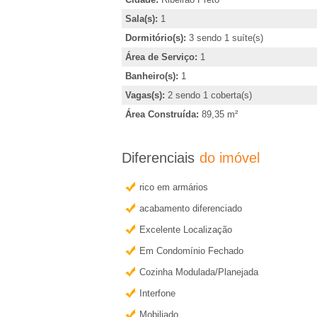
e
r
m
Sala(s):
1
i
a
Dormitório(s):
3 sendo 1 suíte(s)
Área de Serviço:
1
i
r
Banheiro(s):
1
s
Vagas(s):
2 sendo 1 coberta(s)
�
i
Área Construída:
89,35 m²
n
o
f
Diferenciais
do imóvel
o
P
r
rico em armários
m
r
acabamento diferenciado
a
Excelente Localização
e
ç
Em Condomínio Fechado
õ
t
Cozinha Modulada/Planejada
e
Interfone
s
o
Mobiliado