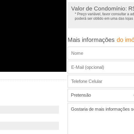
Valor de Condomínio: R$
* Preço variável, favor consultar a 
poderá ser obtido em uma das lojas
Mais informações
do imó
Pretensão