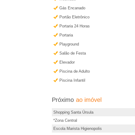
d
e
Gás Encanado
,
s
Portão Eletrônico
I
t
Portaria 24 Horas
e
Portaria
m
i
Playground
m
Salão de Festa
�
ó
Elevador
v
v
Piscina de Adulto
e
Piscina Infantil
e
l
i
Próximo
ao imóvel
Shopping Santa Úrsula
s
*Zona Central
,
Escola Marista Higienopolis