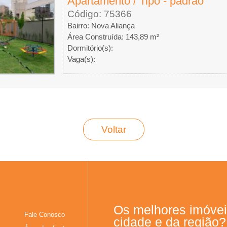
Apartamento / Tipo - padrao
Código: 75366
Bairro: Nova Aliança
Área Construída: 143,89 m²
Dormitório(s):
Vaga(s):
Voltar
Os melhores imóvei
Fale Conosco
cidade e da região?